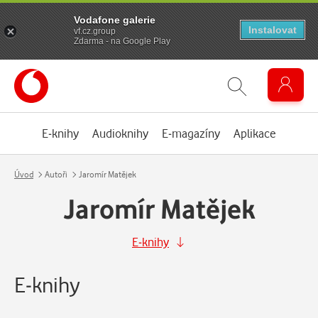
Vodafone galerie
Instalovat
vf.cz.group
Zdarma - na Google Play
E-knihy
Audioknihy
E-magazíny
Aplikace
Úvod
Autoři
Jaromír Matějek
Jaromír Matějek
E-knihy
E-knihy