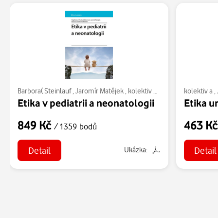
Barbora( Steinlauf
,
Jaromír Matějek
,
kolektiv a
,
Weberová Magdale
kolektiv a
,
Etika v pediatrii a neonatologii
Etika u
849 Kč
463 K
/ 1359 bodů
Detail
Detail
Ukázka: