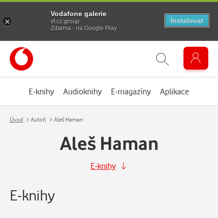
Vodafone galerie
Instalovat
vf.cz.group
Zdarma - na Google Play
E-knihy
Audioknihy
E-magazíny
Aplikace
Úvod
Autoři
Aleš Haman
Aleš Haman
E-knihy
E-knihy