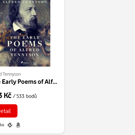
ed Tennyson
The Early Poems of Alfred Tennyson
3 Kč
/ 533 bodů
etail
ka: