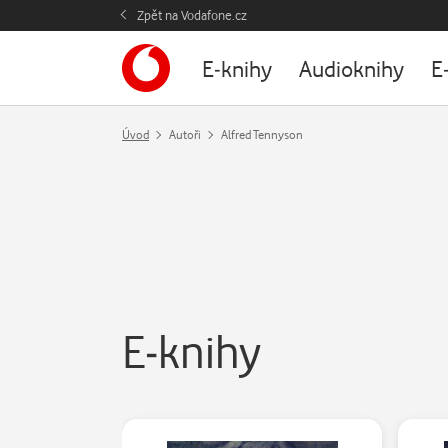
Zpět na Vodafone.cz
E-knihy
Audioknihy
E
Úvod
Autoři
Alfred Tennyson
E-knihy