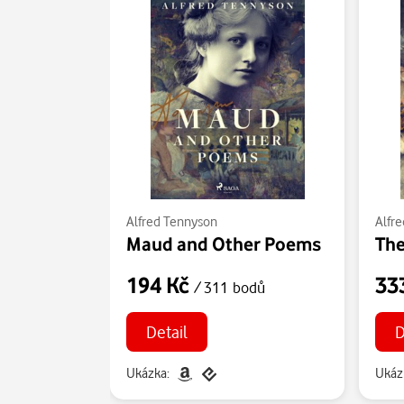
Alfred Tennyson
Alfr
Maud and Other Poems
194 Kč
33
/ 311 bodů
Detail
D
Ukázka:
Ukáz