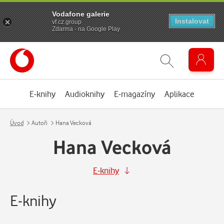
Vodafone galerie
Instalovat
vf.cz.group
Zdarma - na Google Play
E-knihy
Audioknihy
E-magazíny
Aplikace
Úvod
Autoři
Hana Vecková
Hana Vecková
E-knihy
E-knihy