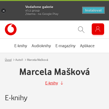
Vodafone galerie
Instalovat
vf.cz.group
Zdarma - na Google Play
E-knihy
Audioknihy
E-magazíny
Aplikace
Úvod
Autoři
Marcela Mašková
Marcela Mašková
E-knihy
E-knihy