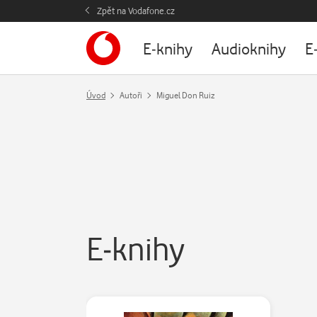
Zpět na Vodafone.cz
E-knihy
Audioknihy
E
Úvod
Autoři
Miguel Don Ruiz
E-knihy