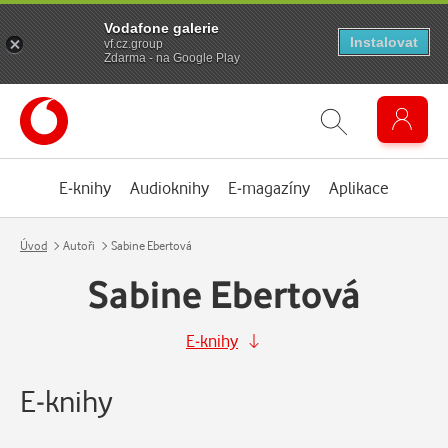
Vodafone galerie
Instalovat
vf.cz.group
Zdarma - na Google Play
E-knihy
Audioknihy
E-magazíny
Aplikace
Úvod
Autoři
Sabine Ebertová
Sabine Ebertová
E-knihy
E-knihy