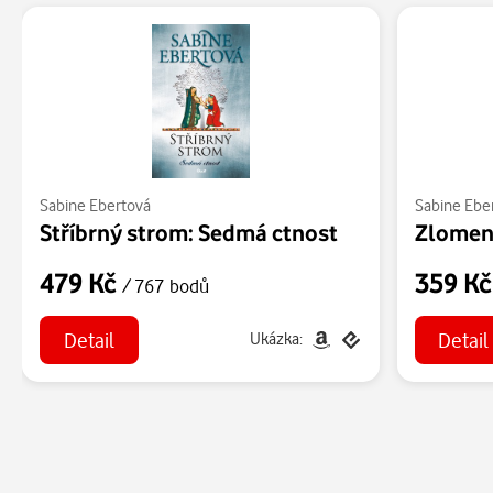
Sabine Ebertová
Sabine Ebe
Stříbrný strom: Sedmá ctnost
Zlomen
479 Kč
359 K
/ 767 bodů
Detail
Detail
Ukázka: