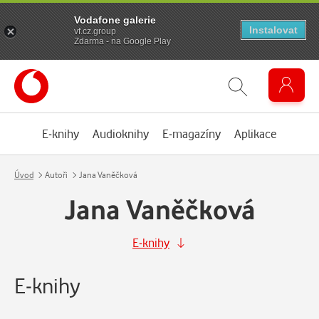
Vodafone galerie
Instalovat
vf.cz.group
Zdarma - na Google Play
E-knihy
Audioknihy
E-magazíny
Aplikace
Úvod
Autoři
Jana Vaněčková
Jana Vaněčková
E-knihy
E-knihy