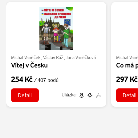
Michal Vaněček
,
Václav Ráž
,
Jana Vaněčková
Michal Van
Vítej v Česku
Co má 
254 Kč
297 K
/ 407 bodů
Detail
Detail
Ukázka: