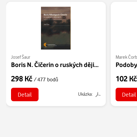
Josef Šaur
Marek Čor
Boris N. Čičerin o ruských dějinách (státní škola jako historiografický a společenský fenomén)
298 Kč
102 K
/ 477 bodů
Detail
Detail
Ukázka: