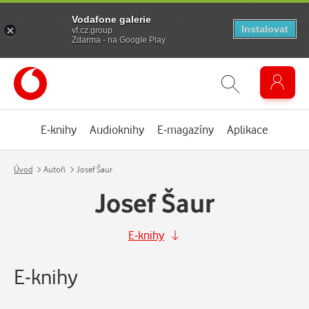
Vodafone galerie
Instalovat
vf.cz.group
Zdarma - na Google Play
E-knihy
Audioknihy
E-magazíny
Aplikace
Úvod
Autoři
Josef Šaur
Josef Šaur
E-knihy
E-knihy