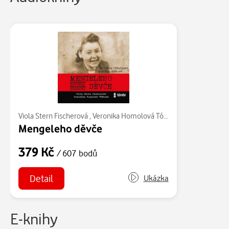
Viola Stern Fischerová
,
Veronika Homolová Tóthová
Mengeleho děvče
379 Kč
/ 607 bodů
Detail
Ukázka
E-knihy