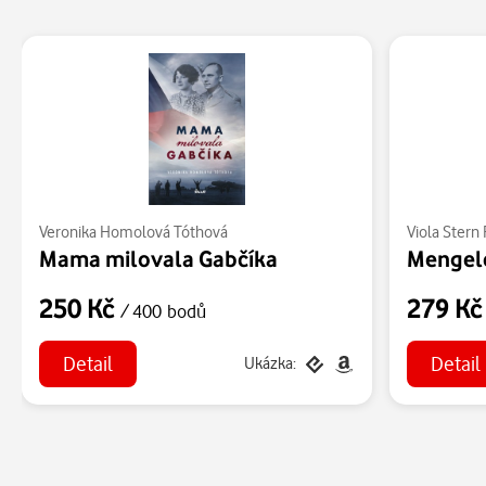
Veronika Homolová Tóthová
Viola Stern
Mama milovala Gabčíka
Mengel
250 Kč
279 K
/ 400 bodů
Detail
Detail
Ukázka: