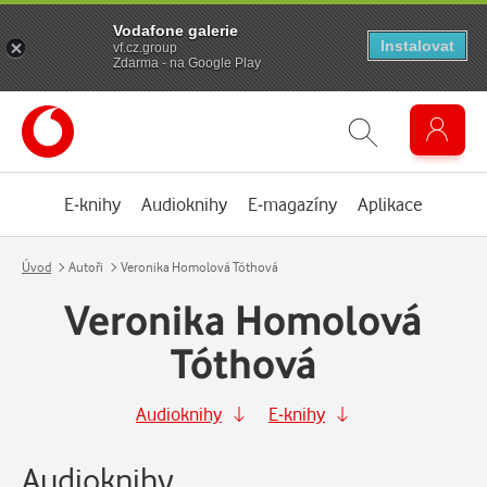
Vodafone galerie
Instalovat
vf.cz.group
Zdarma - na Google Play
E-knihy
Audioknihy
E-magazíny
Aplikace
Úvod
Autoři
Veronika Homolová Tóthová
Veronika Homolová
Tóthová
Audioknihy
E-knihy
Audioknihy