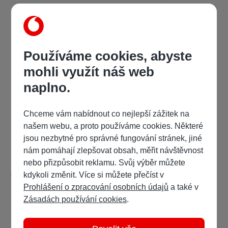
Používáme cookies, abyste
mohli využít náš web
naplno.
Libuše Jarcovjáková
,
Aleš Palán
,
Anna Palánová
Mami, miluju
Chceme vám nabídnout co nejlepší zážitek na
našem webu, a proto používáme cookies. Některé
497 Kč
/ 796 bodů
jsou nezbytné pro správné fungování stránek, jiné
nám pomáhají zlepšovat obsah, měřit návštěvnost
Detail
Ukázka:
nebo přizpůsobit reklamu. Svůj výběr můžete
kdykoli změnit. Více si můžete přečíst v
Prohlášení o zpracování osobních údajů
a také v
Zásadách používání cookies
.