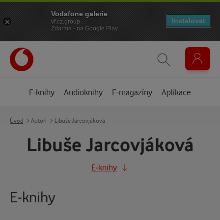
Vodafone galerie
Instalovat
vf.cz.group
Zdarma - na Google Play
E-knihy
Audioknihy
E-magazíny
Aplikace
Úvod
Autoři
Libuše Jarcovjáková
Libuše Jarcovjáková
E-knihy
E-knihy