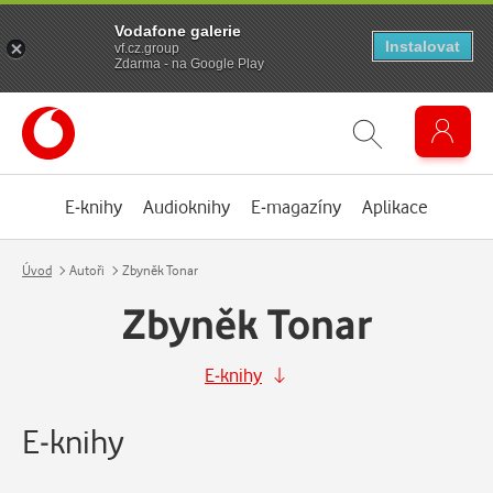
Vodafone galerie
Instalovat
vf.cz.group
Zdarma - na Google Play
E-knihy
Audioknihy
E-magazíny
Aplikace
Úvod
Autoři
Zbyněk Tonar
Zbyněk Tonar
E-knihy
E-knihy