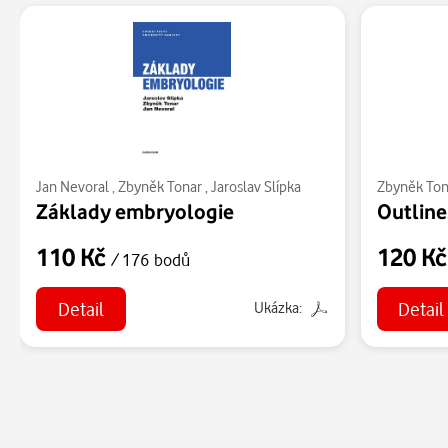
Jan Nevoral
,
Zbyněk Tonar
,
Jaroslav Slípka
Zbyněk Ton
Základy embryologie
Outline
110 Kč
120 K
/ 176 bodů
Detail
Detail
Ukázka: