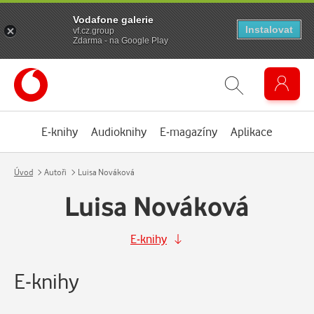
Vodafone galerie
Instalovat
vf.cz.group
Zdarma - na Google Play
E-knihy
Audioknihy
E-magazíny
Aplikace
Úvod
Autoři
Luisa Nováková
Luisa Nováková
E-knihy
E-knihy