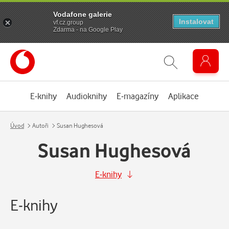
Vodafone galerie
Instalovat
vf.cz.group
Zdarma - na Google Play
E-knihy
Audioknihy
E-magazíny
Aplikace
Úvod
Autoři
Susan Hughesová
Susan Hughesová
E-knihy
E-knihy