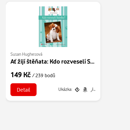
Susan Hughesová
Ať žijí štěňata: Kdo rozveselí Sisinku?
149 Kč
/ 239 bodů
Detail
Ukázka: