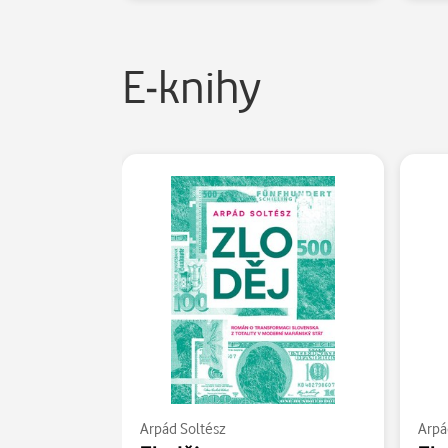
E-knihy
Arpád Soltész
Arpá