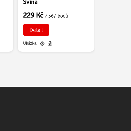
Sviňa
229 Kč
279 Kč
/ 367 bodů
/ 
Detail
Detail
Ukázka:
Ukázka: