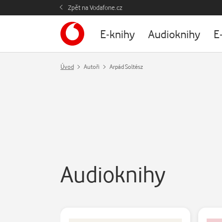
Zpět na Vodafone.cz
E-knihy
Audioknihy
E
Úvod
Autoři
Arpád Soltész
Audioknihy