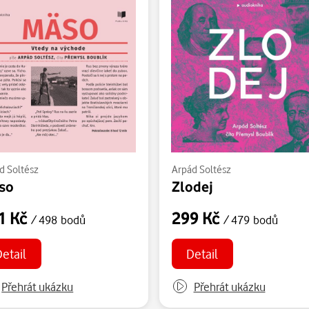
d Soltész
Arpád Soltész
so
Zlodej
1 Kč
299 Kč
/ 498 bodů
/ 479 bodů
etail
Detail
Přehrát ukázku
Přehrát ukázku