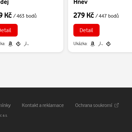
odej
Hnev
9 Kč
279 Kč
/ 463 bodů
/ 447 bodů
etail
Detail
ka:
Ukázka:
mínky
Kontakt a reklamace
Ochrana soukromí
 a.s.