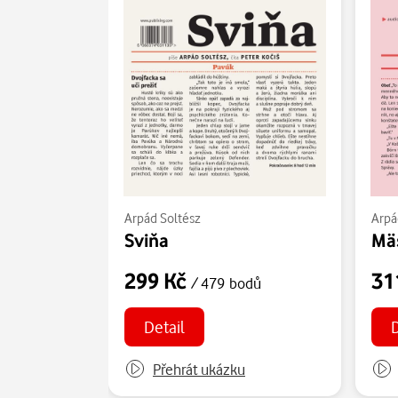
Arpád Soltész
Arpá
Sviňa
Mä
299 Kč
31
/ 479 bodů
Detail
D
Přehrát ukázku