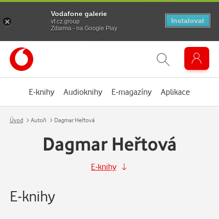
Vodafone galerie
Instalovat
vf.cz.group
Zdarma - na Google Play
E-knihy
Audioknihy
E-magazíny
Aplikace
Úvod
Autoři
Dagmar Heřtová
Dagmar Heřtová
E-knihy
E-knihy