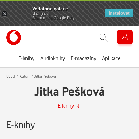
Vodafone galerie
Instalovat
vf.cz.group
Zdarma - na Google Play
E-knihy
Audioknihy
E-magazíny
Aplikace
Úvod
Autoři
Jitka Pešková
Jitka Pešková
E-knihy
E-knihy