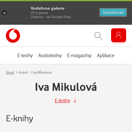
Vodafone galerie
Instalovat
vf.cz.group
Zdarma - na Google Play
E-knihy
Audioknihy
E-magazíny
Aplikace
Úvod
Autoři
Iva Mikulová
Iva Mikulová
E-knihy
E-knihy