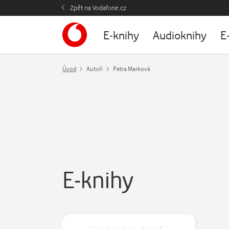
Zpět na Vodafone.cz
E-knihy
Audioknihy
E
Úvod
Autoři
Petra Marková
E-knihy