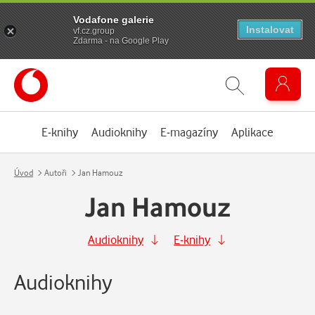
Vodafone galerie
Instalovat
vf.cz.group
Zdarma - na Google Play
E-knihy
Audioknihy
E-magazíny
Aplikace
Úvod
Autoři
Jan Hamouz
Jan Hamouz
Audioknihy
E-knihy
Audioknihy