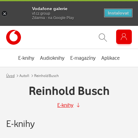
Vodafone galerie
Instalovat
vf.cz.group
Zdarma - na Google Play
E-knihy
Audioknihy
E-magazíny
Aplikace
Úvod
Autoři
Reinhold Busch
Reinhold Busch
E-knihy
E-knihy