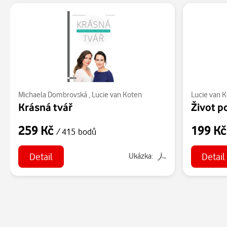
Michaela Dombrovská
,
Lucie van Koten
Lucie van 
Krásná tvář
Život p
259 Kč
199 K
/ 415 bodů
Detail
Detail
Ukázka: