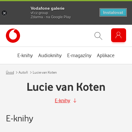
Vodafone galerie
Instalovat
vf.cz.group
Zdarma - na Google Play
E-knihy
Audioknihy
E-magazíny
Aplikace
Úvod
Autoři
Lucie van Koten
Lucie van Koten
E-knihy
E-knihy