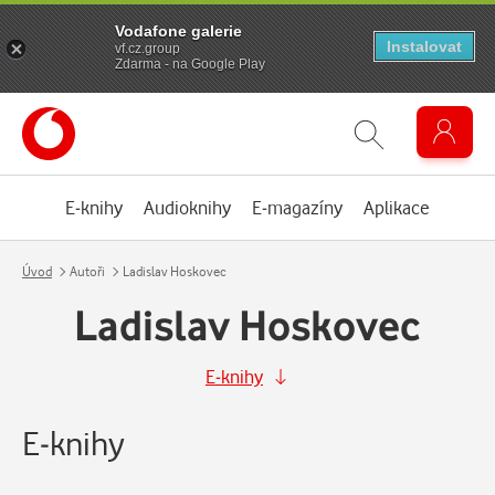
Vodafone galerie
Instalovat
vf.cz.group
Zdarma - na Google Play
E-knihy
Audioknihy
E-magazíny
Aplikace
Úvod
Autoři
Ladislav Hoskovec
Ladislav Hoskovec
E-knihy
E-knihy