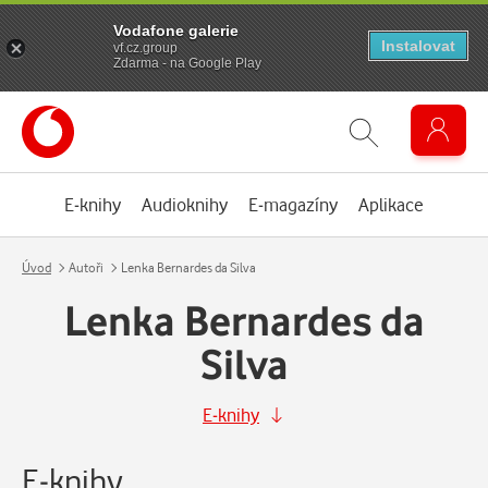
Vodafone galerie
Instalovat
vf.cz.group
Zdarma - na Google Play
E-knihy
Audioknihy
E-magazíny
Aplikace
Úvod
Autoři
Lenka Bernardes da Silva
Lenka Bernardes da
Silva
E-knihy
E-knihy