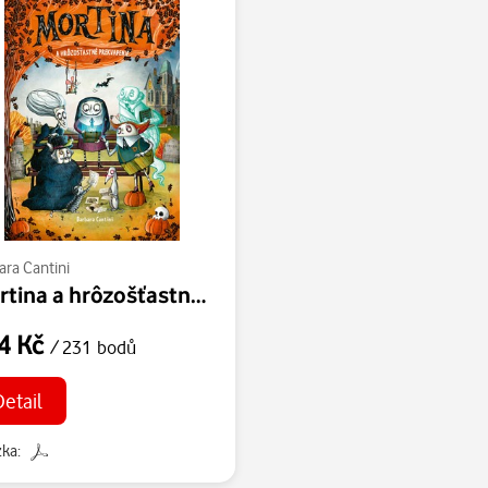
ara Cantini
Mortina a hrôzošťastné prekvapenie
4 Kč
/ 231 bodů
Detail
ka: