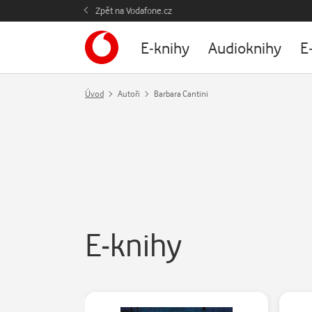
Zpět na Vodafone.cz
E-knihy
Audioknihy
E
Úvod
Autoři
Barbara Cantini
E-knihy