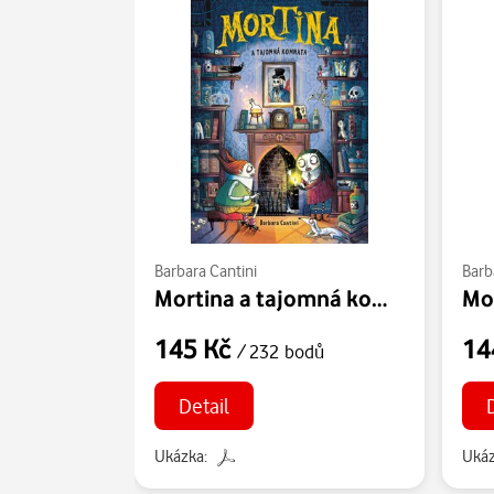
Barbara Cantini
Barb
Mortina a tajomná komnata
145 Kč
14
/ 232 bodů
Detail
Ukázka:
Ukáz