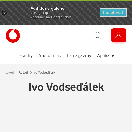
Vodafone galerie
Instalovat
vf.cz.group
Zdarma - na Google Play
E-knihy
Audioknihy
E-magazíny
Aplikace
Úvod
Autoři
Ivo Vodseďálek
Ivo Vodseďálek