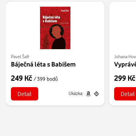
Pavel Šafr
Johana Hov
Báječná léta s Babišem
Vypráv
249 Kč
299 K
/ 399 bodů
Detail
Detail
Ukázka: