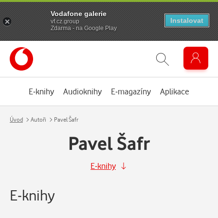
Vodafone galerie
Instalovat
vf.cz.group
Zdarma - na Google Play
E-knihy
Audioknihy
E-magazíny
Aplikace
Úvod
Autoři
Pavel Šafr
Pavel Šafr
E-knihy
E-knihy