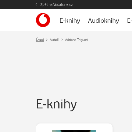
Zpět na Vodafone.cz
E-knihy
Audioknihy
E
Úvod
Autoři
Adriana Trigiani
E-knihy