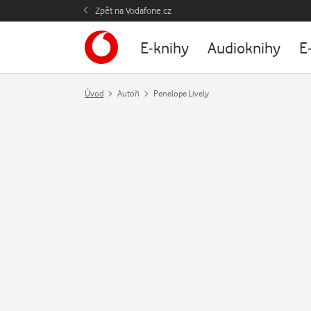
Zpět na Vodafone.cz
E-knihy
Audioknihy
E
Úvod
Autoři
Penelope Lively