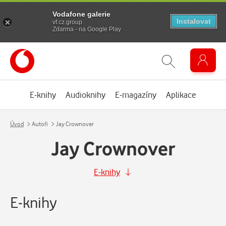
Vodafone galerie
Instalovat
vf.cz.group
Zdarma - na Google Play
E-knihy
Audioknihy
E-magazíny
Aplikace
Úvod
Autoři
Jay Crownover
Jay Crownover
E-knihy
E-knihy