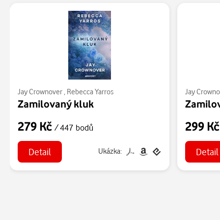
Jay Crownover
,
Rebecca Yarros
Jay Crowno
Zamilovaný kluk
Zamilo
279 Kč
299 K
/ 447 bodů
Detail
Detail
Ukázka: