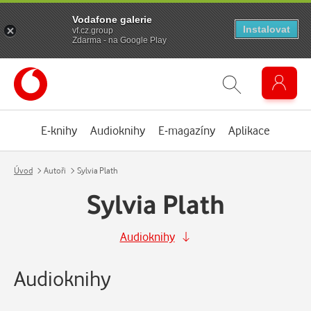
Vodafone galerie
Instalovat
vf.cz.group
Zdarma - na Google Play
E-knihy
Audioknihy
E-magazíny
Aplikace
Úvod
Autoři
Sylvia Plath
Sylvia Plath
Audioknihy
Audioknihy