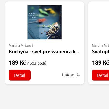
Martina Mrázová
Martina Mr
Kuchyňa - svet prekvapení a kúziel
Svätop
189 Kč
189 K
/ 303 bodů
Detail
Detail
Ukázka: