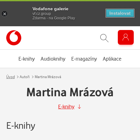
Vodafone galerie
Instalovat
vf.cz.group
Zdarma - na Google Play
E-knihy
Audioknihy
E-magazíny
Aplikace
Úvod
Autoři
Martina Mrázová
Martina Mrázová
E-knihy
E-knihy