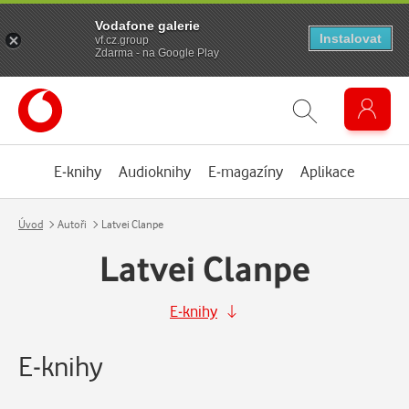
Vodafone galerie
Instalovat
vf.cz.group
Zdarma - na Google Play
E-knihy
Audioknihy
E-magazíny
Aplikace
Úvod
Autoři
Latvei Clanpe
Latvei Clanpe
E-knihy
E-knihy