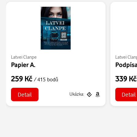
Latvei Clanpe
Latvei Clan
Papier A.
Podpísa
259 Kč
339 K
/ 415 bodů
Detail
Detail
Ukázka: