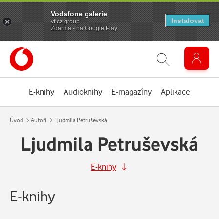
Vodafone galerie
Instalovat
vf.cz.group
Zdarma - na Google Play
E-knihy
Audioknihy
E-magazíny
Aplikace
Úvod
Autoři
Ljudmila Petruševská
Ljudmila Petruševská
E-knihy
E-knihy