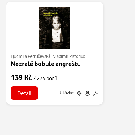
Ljudmila Petruševská
,
Vladimír Pistorius
Nezralé bobule angreštu
139 Kč
/ 223 bodů
Detail
Ukázka: