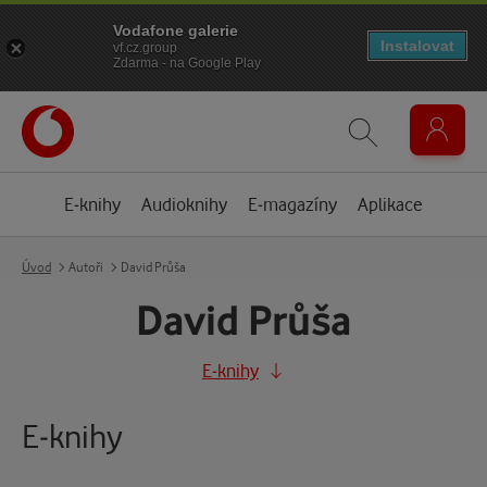
Vodafone galerie
Instalovat
vf.cz.group
Zdarma - na Google Play
E-knihy
Audioknihy
E-magazíny
Aplikace
Úvod
Autoři
David Průša
David Průša
E-knihy
E-knihy