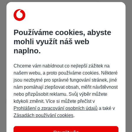
Používáme cookies, abyste
mohli využít náš web
naplno.
David Průša
Orchideje České republiky
Chceme vám nabídnout co nejlepší zážitek na
našem webu, a proto používáme cookies. Některé
399 Kč
/ 639 bodů
jsou nezbytné pro správné fungování stránek, jiné
nám pomáhají zlepšovat obsah, měřit návštěvnost
Detail
Ukázka:
nebo přizpůsobit reklamu. Svůj výběr můžete
kdykoli změnit. Více si můžete přečíst v
Prohlášení o zpracování osobních údajů
a také v
Zásadách používání cookies
.