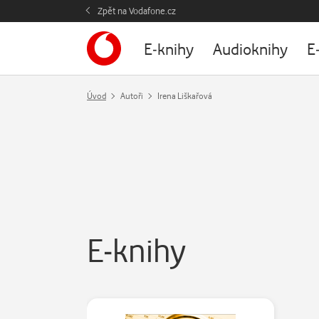
Zpět na Vodafone.cz
E-knihy
Audioknihy
E
Úvod
Autoři
Irena Liškařová
E-knihy