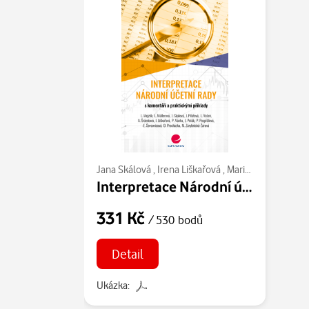
Jana Skálová
,
Irena Liškařová
,
Mariana Peprníčková
Interpretace Národní účetní rady
331 Kč
/ 530 bodů
Detail
Ukázka: