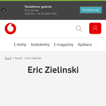
Vodafone galerie
Instalovat
vf.cz.group
Zdarma - na Google Play
E-knihy
Audioknihy
E-magazíny
Aplikace
Úvod
Autoři
Eric Zielinski
Eric Zielinski