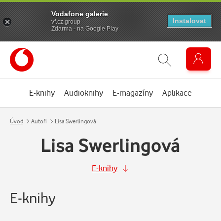
Vodafone galerie
Instalovat
vf.cz.group
Zdarma - na Google Play
E-knihy
Audioknihy
E-magazíny
Aplikace
Úvod
Autoři
Lisa Swerlingová
Lisa Swerlingová
E-knihy
E-knihy