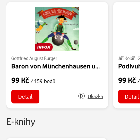
Gottfried August Bürger
Jiří Kolář
,
G
Baron von Münchenhausen und seine wundersamen gerchichten
99 Kč
99 Kč
/ 159 bodů
/
Detail
Detail
Ukázka
E-knihy