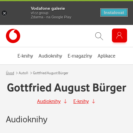
Vodafone galerie
Instalovat
vf.cz.group
Zdarma - na Google Play
E-knihy
Audioknihy
E-magazíny
Aplikace
Úvod
Autoři
Gottfried August Bürger
Gottfried August Bürger
Audioknihy
E-knihy
Audioknihy