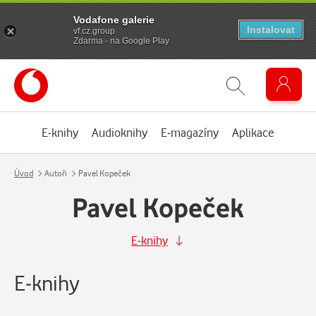
Vodafone galerie
Instalovat
vf.cz.group
Zdarma - na Google Play
E-knihy
Audioknihy
E-magazíny
Aplikace
Úvod
Autoři
Pavel Kopeček
Pavel Kopeček
E-knihy
E-knihy