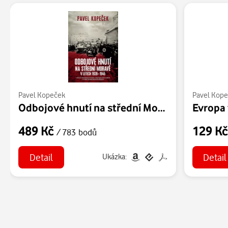
Pavel Kopeček
Pavel Kop
Odbojové hnutí na střední Moravě
Evropa
489 Kč
129 K
/ 783 bodů
Detail
Detail
Ukázka: