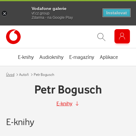
Vodafone galerie
Instalovat
vf.cz.group
Zdarma - na Google Play
E-knihy
Audioknihy
E-magazíny
Aplikace
Úvod
Autoři
Petr Bogusch
Petr Bogusch
E-knihy
E-knihy