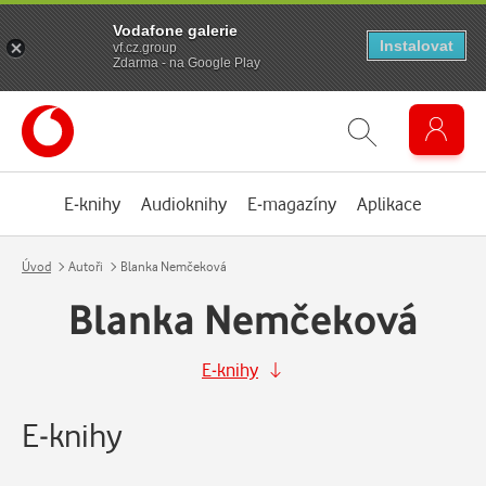
Vodafone galerie
Instalovat
vf.cz.group
Zdarma - na Google Play
E-knihy
Audioknihy
E-magazíny
Aplikace
Úvod
Autoři
Blanka Nemčeková
Blanka Nemčeková
E-knihy
E-knihy