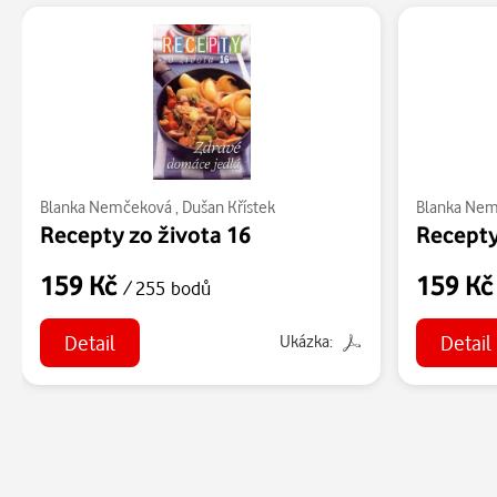
Blanka Nemčeková
,
Dušan Křístek
Blanka Ne
Recepty zo života 16
159 Kč
159 K
/ 255 bodů
Detail
Detail
Ukázka: