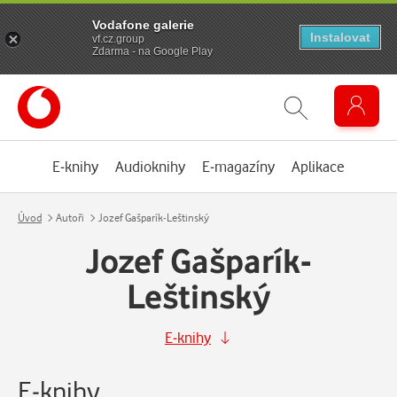
Vodafone galerie
Instalovat
vf.cz.group
Zdarma - na Google Play
E-knihy
Audioknihy
E-magazíny
Aplikace
Úvod
Autoři
Jozef Gašparík-Leštinský
Jozef Gašparík-
Leštinský
E-knihy
E-knihy