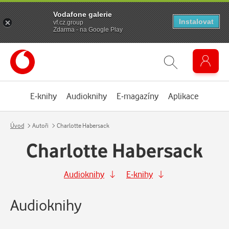
Vodafone galerie
Instalovat
vf.cz.group
Zdarma - na Google Play
E-knihy
Audioknihy
E-magazíny
Aplikace
Úvod
Autoři
Charlotte Habersack
Charlotte Habersack
Audioknihy
E-knihy
Audioknihy