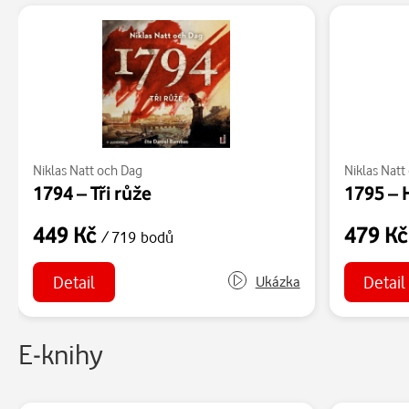
Niklas Natt och Dag
Niklas Natt
1794 – Tři růže
1795 – 
449 Kč
479 K
/ 719 bodů
Detail
Detail
Ukázka
E-knihy