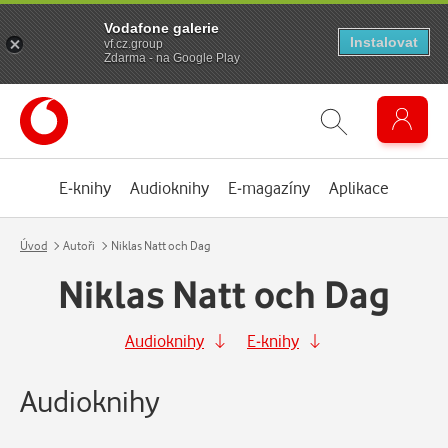
Vodafone galerie
Instalovat
vf.cz.group
Zdarma - na Google Play
E-knihy
Audioknihy
E-magazíny
Aplikace
Úvod
Autoři
Niklas Natt och Dag
Niklas Natt och Dag
Audioknihy
E-knihy
Audioknihy