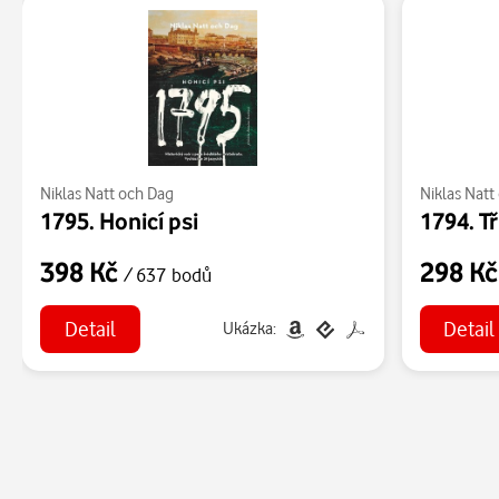
Niklas Natt och Dag
Niklas Natt
1795. Honicí psi
1794. Tř
398 Kč
298 K
/ 637 bodů
Detail
Detail
Ukázka: