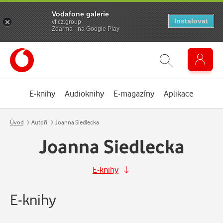
Vodafone galerie
Instalovat
vf.cz.group
Zdarma - na Google Play
E-knihy
Audioknihy
E-magazíny
Aplikace
Úvod
Autoři
Joanna Siedlecka
Joanna Siedlecka
E-knihy
E-knihy