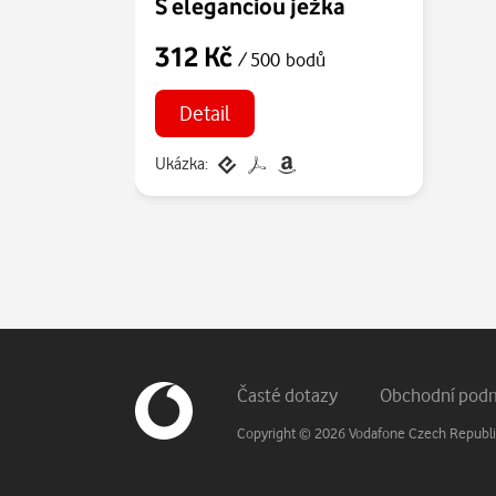
S eleganciou ježka
312 Kč
/ 500 bodů
Detail
Ukázka:
Patička webu
Vedlejší navigace
Časté dotazy
Obchodní pod
Copyright © 2026 Vodafone Czech Republic