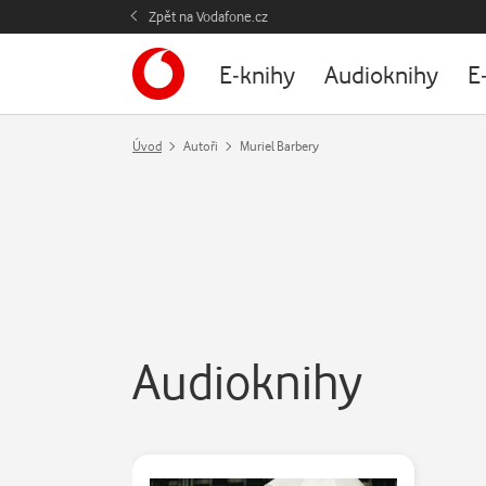
Zpět na Vodafone.cz
E-knihy
Audioknihy
E
Úvod
Autoři
Muriel Barbery
Audioknihy