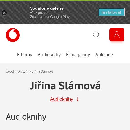
Vodafone galerie
Instalovat
vf.cz.group
Zdarma - na Google Play
E-knihy
Audioknihy
E-magazíny
Aplikace
Úvod
Autoři
Jiřina Slámová
Jiřina Slámová
Audioknihy
Audioknihy