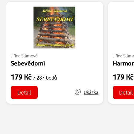
Jiřina Slámová
Jiřina Slám
Sebevědomí
Harmon
179 Kč
179 K
/ 287 bodů
Detail
Detail
Ukázka