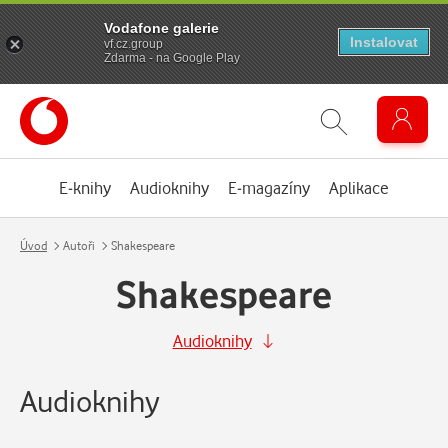
Vodafone galerie
Instalovat
vf.cz.group
Zdarma - na Google Play
E-knihy
Audioknihy
E-magazíny
Aplikace
Úvod
Autoři
Shakespeare
Shakespeare
Audioknihy
Audioknihy