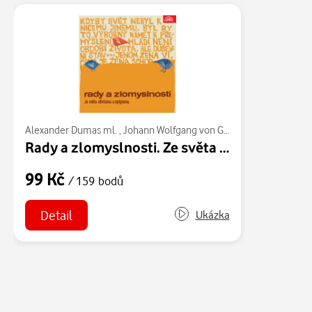
Alexander Dumas ml.
,
Johann Wolfgang von Goethe
,
Ovidius
,
Kar
Rady a zlomyslnosti. Ze světa aforismu a epigramu
99 Kč
/ 159 bodů
Detail
Ukázka