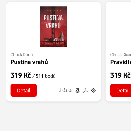
Chuck Dixon
Chuck Dixo
Pustina vrahů
Pravidl
319 Kč
319 K
/ 511 bodů
Detail
Detail
Ukázka: