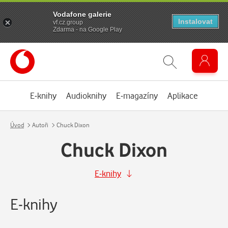
Vodafone galerie
Instalovat
vf.cz.group
Zdarma - na Google Play
E-knihy
Audioknihy
E-magazíny
Aplikace
Úvod
Autoři
Chuck Dixon
Chuck Dixon
E-knihy
E-knihy